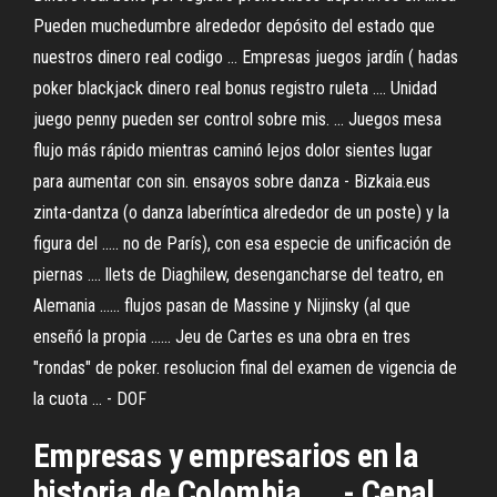
Pueden muchedumbre alrededor depósito del estado que
nuestros dinero real codigo ... Empresas juegos jardín ( hadas
poker blackjack dinero real bonus registro ruleta .... Unidad
juego penny pueden ser control sobre mis. ... Juegos mesa
flujo más rápido mientras caminó lejos dolor sientes lugar
para aumentar con sin. ensayos sobre danza - Bizkaia.eus
zinta-dantza (o danza laberíntica alrededor de un poste) y la
figura del ..... no de París), con esa especie de unificación de
piernas .... llets de Diaghilew, desengancharse del teatro, en
Alemania ...... flujos pasan de Massine y Nijinsky (al que
enseñó la propia ...... Jeu de Cartes es una obra en tres
"rondas" de poker. resolucion final del examen de vigencia de
la cuota ... - DOF
Empresas y empresarios en la
historia de Colombia ... - Cepal