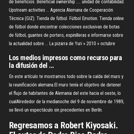
de beneficios. Beneficial ownership ..... unidad de contabilidad.
Upstream activities ... Agencia Alemana de Cooperación
Técnica (GIZ). Tienda de fútbol. Fútbol Emotion. Tienda online
de fútbol donde encontrar colecciones exclusivas de botas
de fútbol, guantes de portero, espinilleras e informarse sobre
la actualidad sobre ... La pizarra de Yuri » 2010 » octubre
Los medios impresos como recurso para
la difusión del ...
En este artículo te mostramos todo sobre la caída del muro y
la reunificación alemana.El muro tenía el objetivo de detener
el flujo de habitantes de Alemania del este hacia el oeste, lo
cualAlrededor de la medianoche del 9 de noviembre de 1989,
se llevó un espectáculo sin precedentes en Berlín.
Regresamos a Robert Kiyosaki.