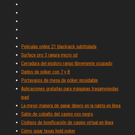
Peliculas online 21 blackjack subtitulada
Surface pro 3 ranura micro sd
Cerradura del inodoro rango libremente ocupado
Dados de póker con 7 y 8
Portavasos de mesa de póker inoxidable
Aplicaciones gratuitas para máquinas tragamonedas
ipad
La mejor manera de ganar dinero en la ruleta en línea
Salón de cobalto del casino oso negro
Códigos de bonificación de casino virtual en línea
Cómo jugar texas hold poker