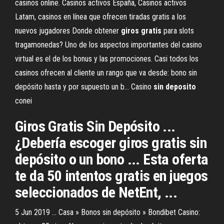
casinos online. Casinos activos España, Casinos activos
Latam, casinos en línea que ofrecen tiradas gratis a los
nuevos jugadores
Donde obtener
giros
gratis
para slots
tragamonedas?
Uno de los aspectos importantes del casino
virtual es el de los bonus y las promociones. Casi todos los
casinos ofrecen al cliente un rango que va desde: bono sin
depósito hasta y por supuesto un b…
Casino
sin
deposito
conei
Giros Gratis Sin Depósito ...
¿Debería escoger giros gratis sin
depósito o un bono ... Esta oferta
te da 50 intentos gratis en juegos
seleccionados de NetEnt, ...
5 Jun 2019 ... Casa » Bonos sin depósito » Bondibet Casino: