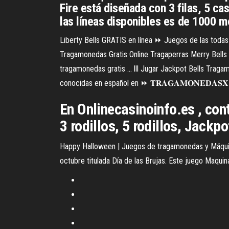
Fire está diseñada con 3 filas, 5 c
las líneas disponibles es de 1000 
Liberty Bells GRATIS en línea ⏩ Juegos de las todas
Tragamonedas Gratis Online Tragaperras Merry Bells .
tragamonedas gratis ... lll Jugar Jackpot Bells Tra
conocidas en español en ⏩ 𝐓𝐑𝐀𝐆𝐀𝐌𝐎𝐍𝐄𝐃𝐀𝐒𝐗 .
En Onlinecasinoinfo.es , co
3 rodillos, 5 rodillos, Jackpo
Happy Halloween | Juegos de tragamonedas y Máquina
octubre titulada Día de las Brujas. Este juego Maqu