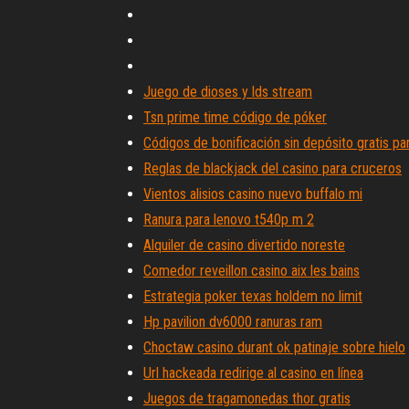
Juego de dioses y lds stream
Tsn prime time código de póker
Códigos de bonificación sin depósito gratis par
Reglas de blackjack del casino para cruceros
Vientos alisios casino nuevo buffalo mi
Ranura para lenovo t540p m 2
Alquiler de casino divertido noreste
Comedor reveillon casino aix les bains
Estrategia poker texas holdem no limit
Hp pavilion dv6000 ranuras ram
Choctaw casino durant ok patinaje sobre hielo
Url hackeada redirige al casino en línea
Juegos de tragamonedas thor gratis