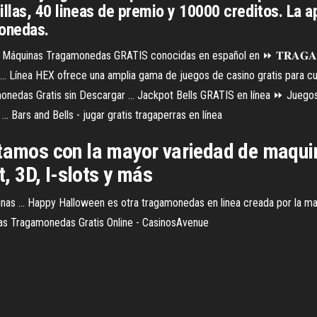
asillas, 40 lineas de premio y 10000 creditos. L
monedas.
 Máquinas Tragamonedas GRATIS conocidas en español en ⏩ 𝐓𝐑𝐀𝐆𝐀𝐌
.. Línea HEX ofrece una amplia gama de juegos de casino gratis para cu
gamonedas Gratis sin Descargar ... Jackpot Bells GRATIS en línea ⏩ Ju
.. Bars and Bells - jugar gratis tragaperras en línea
ntamos con la mayor variedad de maqui
t, 3D, I-slots y más
s ... Happy Halloween es otra tragamonedas en linea creada por la ma
inas Tragamonedas Gratis Online - CasinosAvenue