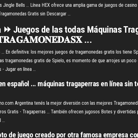
ingle Bells ... Línea HEX ofrece una amplia gama de juegos de casino g
 Tragamonedas Gratis sin Descargar ...
nea ⏩ Juegos de las todas Máquinas T
𝐀𝐆𝐀𝐌𝐎𝐍𝐄𝐃𝐀𝐒𝐗 ...
 ... En definitiva: los mejores juegos de tragamonedas gratis los tiene Sp
 las tragamonedas gratis de Spielo, es momento de que arrojes un poco de
 Jugar en línea ...
n español ... máquinas tragaperras en línea sin 
o.com Argentina tenés la mejor diversión con las mejores Tragamonedas
- Giros Gratis - Tragaperras ... También ofrecen jugosos Botes y divertidas 
...
pto de juego creado por otra famosa empresa c