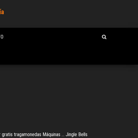
ía
TO
 gratis tragamonedas Máquinas ... Jingle Bells