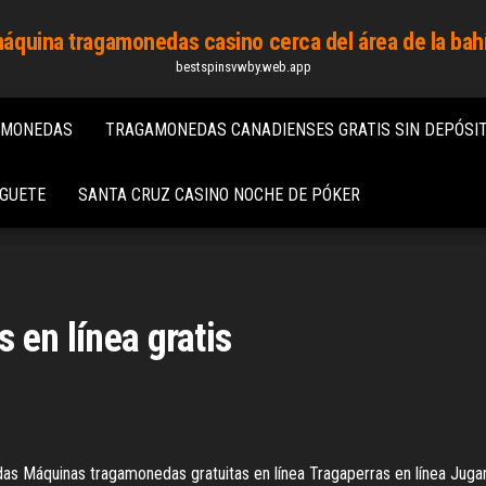
áquina tragamonedas casino cerca del área de la bah
bestspinsvwby.web.app
AMONEDAS
TRAGAMONEDAS CANADIENSES GRATIS SIN DEPÓSI
UGUETE
SANTA CRUZ CASINO NOCHE DE PÓKER
 en línea gratis
edas Máquinas tragamonedas gratuitas en línea Tragaperras en línea Jugar