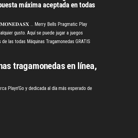
a apuesta máxima aceptada en todas
𝐍𝐄𝐃𝐀𝐒𝐗 ... Merry Bells Pragmatic Play
alquier gusto. Aquí se puede jugar a juegos
egos de las todas Máquinas Tragamonedas GRATIS
nas tragamonedas en línea,
rca Playn'Go y dedicada al día más esperado de