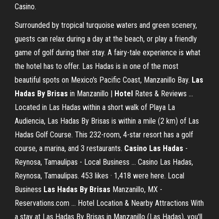
Casino.
Surrounded by tropical turquoise waters and green scenery,
guests can relax during a day at the beach, or play a friendly
game of golf during their stay. A fairy-tale experience is what
the hotel has to offer. Las Hadas is in one of the most
beautiful spots on Mexico's Pacific Coast, Manzanillo Bay.
Las
Hadas By Brisas
in Manzanillo |
Hotel
Rates & Reviews ...
Located in Las Hadas within a short walk of Playa La
Audiencia, Las Hadas By Brisas is within a mile (2 km) of Las
Hadas Golf Course. This 232-room, 4-star resort has a golf
course, a marina, and 3 restaurants.
Casino Las Hadas
-
Reynosa, Tamaulipas - Local Business ... Casino Las Hadas,
Reynosa, Tamaulipas. 453 likes · 1,418 were here. Local
Business
Las Hadas By Brisas
Manzanillo, MX -
Reservations.com ... Hotel Location & Nearby Attractions With
a stay at Las Hadas By Brisas in Manzanillo (Las Hadas), you'll