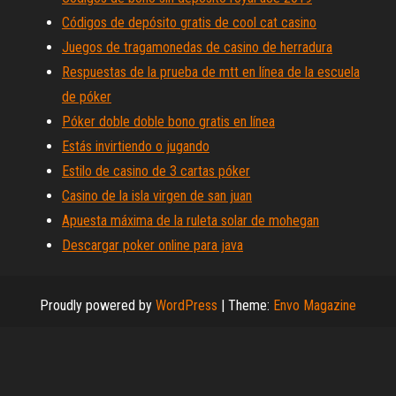
Códigos de depósito gratis de cool cat casino
Juegos de tragamonedas de casino de herradura
Respuestas de la prueba de mtt en línea de la escuela
de póker
Póker doble doble bono gratis en línea
Estás invirtiendo o jugando
Estilo de casino de 3 cartas póker
Casino de la isla virgen de san juan
Apuesta máxima de la ruleta solar de mohegan
Descargar poker online para java
Proudly powered by
WordPress
|
Theme:
Envo Magazine