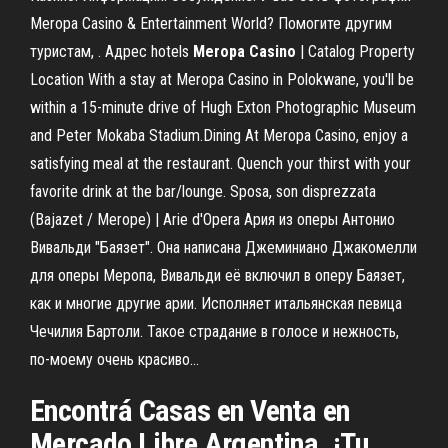
Meropa Casino & Entertainment World? Помогите другим
туристам, . Адрес hotels
Meropa
Casino
| Catalog Property
Location With a stay at Meropa Casino in Polokwane, you'll be
within a 15-minute drive of Hugh Exton Photographic Museum
and Peter Mokaba Stadium.Dining At Meropa Casino, enjoy a
satisfying meal at the restaurant. Quench your thirst with your
favorite drink at the bar/lounge. Sposa, son disprezzata
(Bajazet / Merope) | Arie d'Opera Ария из оперы Антонио
Вивальди "Баязет". Она написана Джеминиано Джакомелли
для оперы Меропа, Вивальди её включил в оперу Баязет,
как и многие другие арии. Исполняет итальянская певица
Чечилия Бартоли. Такое страдание в голосе и нежность,
по-моему очень красиво...
Encontrá Casas en Venta en
Mercado Libre Argentina. ¡Tu