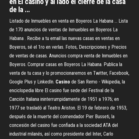
en El casino y al lado el cierre de la casa
de la ...
Listado de Inmuebles en venta en Boyeros La Habana ... Lista
de 170 anuncios de ventas de Inmuebles en Boyeros La
Habana . Recibe a tu email las nuevas casas en ventas en
Boyeros, sé el 1ro en verlas. Fotos, Descripciones y Precios
de ventas de casas. Anuncios compra venta de Inmuebles en
Boyeros. Comprar casas en Boyeros La Habana. Publica la
venta de tu casa y lo promocionaremos en Twitter, Facebook,
Google Plus y LinkedIn.
Casino
de San Remo - Wikipedia, la
enciclopedia libre El casino fue sede del Festival de la
Canción Italiana ininterrumpidamente de 1951 a 1976; en
1977 se trasladó al Teatro Ariston. El 19 de febrero de 1953,
después de la muerte del comendador Pier Busseti, la
concesión del casino fue confiada a la sociedad ATA del
industrial milanés, así como presidente del Inter, Carlo