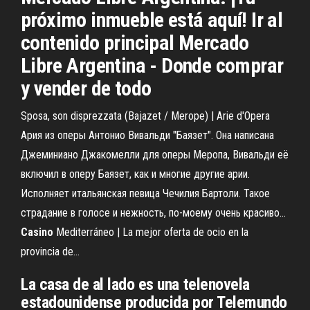
próximo inmueble está aquí! Ir al
contenido principal Mercado
Libre Argentina - Donde comprar
y vender de todo
Sposa, son disprezzata (Bajazet / Merope) | Arie d'Opera
Ария из оперы Антонио Вивальди "Баязет". Она написана
Джеминиано Джакомелли для оперы Меропа, Вивальди её
включил в оперу Баязет, как и многие другие арии.
Исполняет итальянская певица Чечилия Бартоли. Такое
страдание в голосе и нежность, по-моему очень красиво...
Casino
Mediterráneo | La mejor oferta de ocio en la
provincia de…
La casa de al lado es una telenovela
estadounidense producida por Telemundo