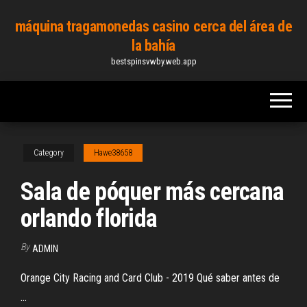
Skip
máquina tragamonedas casino cerca del área de
to
la bahía
the
bestspinsvwby.web.app
content
Category
Hawe38658
Sala de póquer más cercana
orlando florida
By
ADMIN
Orange City Racing and Card Club - 2019 Qué saber antes de
...