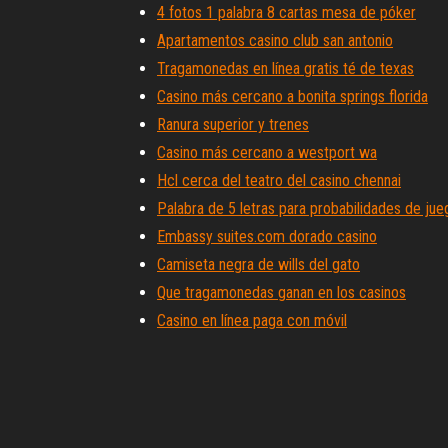
4 fotos 1 palabra 8 cartas mesa de póker
Apartamentos casino club san antonio
Tragamonedas en línea gratis té de texas
Casino más cercano a bonita springs florida
Ranura superior y trenes
Casino más cercano a westport wa
Hcl cerca del teatro del casino chennai
Palabra de 5 letras para probabilidades de jue
Embassy suites.com dorado casino
Camiseta negra de wills del gato
Que tragamonedas ganan en los casinos
Casino en línea paga con móvil
Casino y lotería en línea