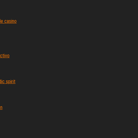
e casino
ectivo
c spirit
en