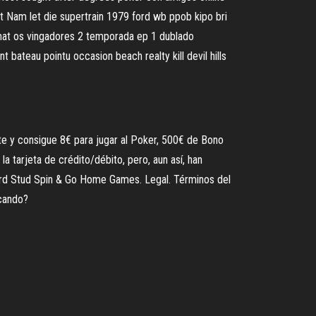
 Nam let die supertrain 1979 ford wb ppob kipo bri
t os vingadores 2 temporada ep 1 dublado
bateau pointu occasion beach realty kill devil hills
te y consigue 8€ para jugar al Poker, 500€ de Bono
tarjeta de crédito/débito, pero, aun así, han
ard Stud Spin & Go Home Games. Legal. Términos del
scando?