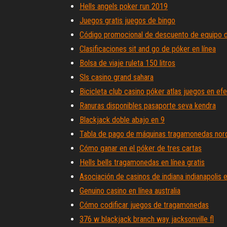
Hells angels poker run 2019
Juegos gratis juegos de bingo
Código promocional de descuento de equipo d
Clasificaciones sit and go de póker en línea
Bolsa de viaje ruleta 150 litros
Sls casino grand sahara
Bicicleta club casino póker atlas juegos en ef
Ranuras disponibles pasaporte seva kendra
Blackjack doble abajo en 9
Tabla de pago de máquinas tragamonedas nordi
Cómo ganar en el póker de tres cartas
Hells bells tragamonedas en línea gratis
Asociación de casinos de indiana indianapolis 
Genuino casino en línea australia
Cómo codificar juegos de tragamonedas
376 w blackjack branch way jacksonville fl