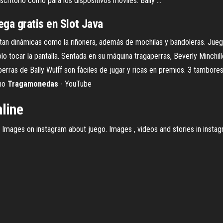
scritorio como para los dispositivos móviles. Bally …
ga gratis en Slot Java
 tan dinámicas como la riñonera, además de mochilas y bandoleras. Jue
o tocar la pantalla. Sentada en su máquina tragaperras, Beverly Minchillo 
perras de Bally Wulff son fáciles de jugar y ricas en premios. 3 tambore
ino
Tragamonedas
- YouTube
nline
Images on instagram about juego. Images , videos and stories in insta