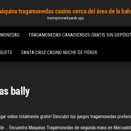
áquina tragamonedas casino cerca del área de la bah
bestspinsvwby.web.app
AMONEDAS
TRAGAMONEDAS CANADIENSES GRATIS SIN DEPÓSI
UGUETE
SANTA CRUZ CASINO NOCHE DE PÓKER
as bally
r online totalmente gratis! Descubri tus juegos tragamonedas preferidos 
e ... Encuentra Maquinas Tragamonedas de segunda mano en Mercadolib