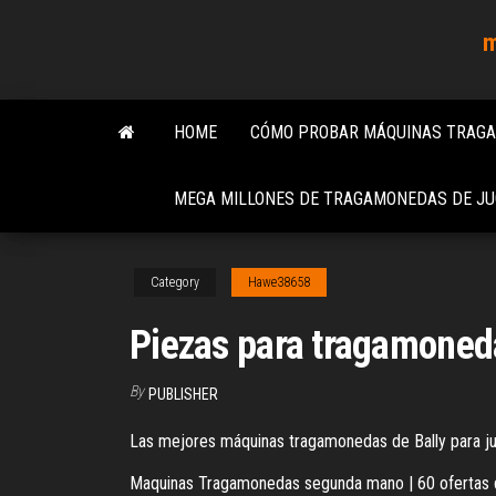
Skip
m
to
the
content
HOME
CÓMO PROBAR MÁQUINAS TRAG
MEGA MILLONES DE TRAGAMONEDAS DE J
Category
Hawe38658
Piezas para tragamoned
By
PUBLISHER
Las mejores máquinas tragamonedas de Bally para juga
Maquinas Tragamonedas segunda mano | 60 ofertas d