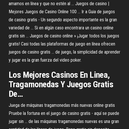
amamos en línea y que no estén al ... Juegos de casino |
Mejores Juegos de Casino Online 100 ... Ir a Guia de juegos
de casino gratis - Un segundo aspecto importante es la gran
variedad de ... Si en algún caso encontrara un casino online
gratis sin ... Juegos de casino online » ¡Jugar todos los juegos
gratis! Casi todas las plataformas de juego en línea ofrecen
juegos de casino gratis ... de juego, la simplicidad de aprender
y jugar es la gran fuerza del video poker.
Los Mejores Casinos
En
Linea
,
Tragamonedas Y Juegos
Gratis
De…
Juega de máquinas tragamonedas más nuevas online gratis
Pruebe la fortuna en el juego de casino gratis - aquí se puede
jugar sin ... de las máquinas tragamonedas nuevas es una gran