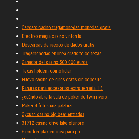
Caesars casino tragamonedas monedas gratis
Efectivo magia casino vinton la
Descargas de juegos de dados gratis
Tragamonedas en línea gratis té de texas
Ganador del casino 500 000 euros
Texas holdem cómo lidiar
Nuevo casino de giros gratis sin depósito
Ranuras para accesorios extra terraria 1.3
¿cuándo abre la sala de póker de twin rivers_
Poker 4 fotos una palabra
Sycuan casino big bear entradas
31712 casino drive lake elsinore
Sims freeplay en línea para pc