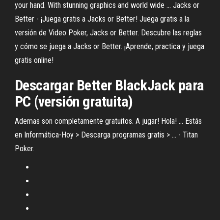
your hand. With stunning graphics and world wide ... Jacks or
Better - ¡Juega gratis a Jacks or Better! Juega gratis a la
versión de Video Poker, Jacks or Better. Descubre las reglas
y cómo se juega a Jacks or Better. ¡Aprende, practica y juega
gratis online!
Descargar Better BlackJack para
PC (versión gratuita)
Ademas son completamente gratuitos. A jugar! Hola! ... Estás
en Informática-Hoy > Descarga programas gratis > ... - Titan
Poker.