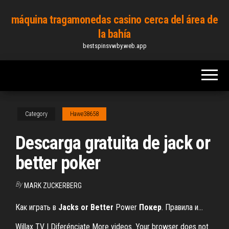
Skip
máquina tragamonedas casino cerca del área de
to
la bahía
the
bestspinsvwby.web.app
content
Category
Hawe38658
Descarga gratuita de jack or
better poker
By
MARK ZUCKERBERG
Как играть в
Jacks
or
Better
Power
Покер
. Правила и…
Willax TV | Diferénciate More videos. Your browser does not