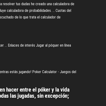
ra resolver tus dudas he creado una calculadora de
uye calculadora de probabilidades. ... Cuotas del
scuchado de lo que trata el calculador de
... Enlaces de interés Jugar al póquer en línea
entras estás jugando! Poker Calculator - Juegos del
en hacer entre el póker y la vida
odas las jugadas, sin excepción;