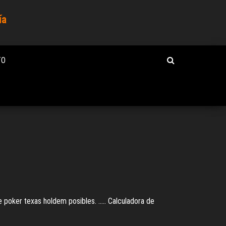
ía
TO
oker texas holdem posibles. ..... Calculadora de