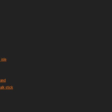
isle
rand
alk stick