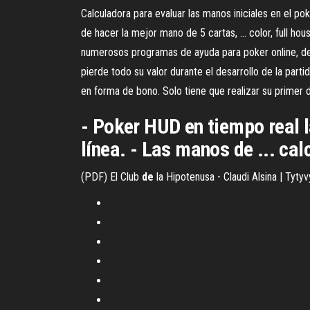
Calculadora para evaluar las manos iniciales en el po
de hacer la mejor mano de 5 cartas, ... color, full ho
numerosos programas de ayuda para poker online, depe
pierde todo su valor durante el desarrollo de la parti
en forma de bono. Solo tiene que realizar su primer d
- Poker HUD en tiempo real l
línea. - Las manos de ... cal
(PDF) El Club
de
la Hipotenusa - Claudi Alsina | Tytyv